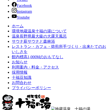
Facebook
Instagram
Youtube
ホーム
環境
地蔵温泉十福の湯について
温泉
長野県最大級の大露天風呂
サウナ
薪サウナと森林浴
レストラン・カフェ・焙煎所
手づくり・出来たてのお
いしさを
館内
標高1,000Mのおもてなし
お知らせ
利用案内・料金・アクセス
採用情報
十福豆知識
お問合わせ
プライバシーポリシー