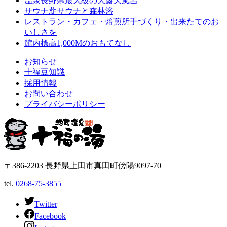
温泉
長野県最大級の大露天風呂
サウナ
薪サウナと森林浴
レストラン・カフェ・焙煎所
手づくり・出来たてのお
いしさを
館内
標高1,000Mのおもてなし
お知らせ
十福豆知識
採用情報
お問い合わせ
プライバシーポリシー
〒386-2203 長野県上田市真田町傍陽9097-70
tel.
0268-75-3855
Twitter
Facebook