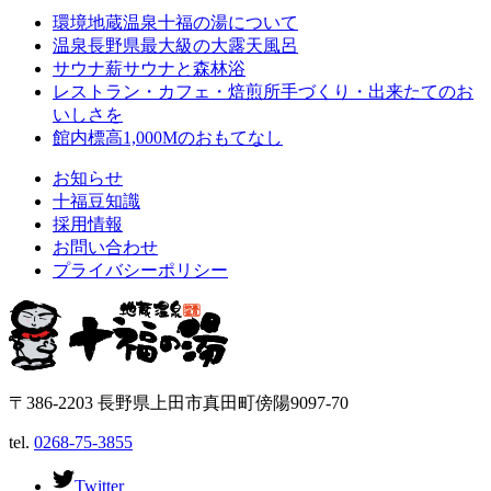
環境
地蔵温泉十福の湯について
温泉
長野県最大級の大露天風呂
サウナ
薪サウナと森林浴
レストラン・カフェ・焙煎所
手づくり・出来たてのお
いしさを
館内
標高1,000Mのおもてなし
お知らせ
十福豆知識
採用情報
お問い合わせ
プライバシーポリシー
〒386-2203 長野県上田市真田町傍陽9097-70
tel.
0268-75-3855
Twitter