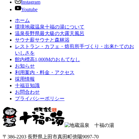
Instagram
Youtube
ホーム
環境
地蔵温泉十福の湯について
温泉
長野県最大級の大露天風呂
サウナ
薪サウナと森林浴
レストラン・カフェ・焙煎所
手づくり・出来たてのお
いしさを
館内
標高1,000Mのおもてなし
お知らせ
利用案内・料金・アクセス
採用情報
十福豆知識
お問合わせ
プライバシーポリシー
〒386-2203 長野県上田市真田町傍陽9097-70