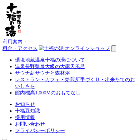
利用案内
・
料金・アクセス
環境
地蔵温泉十福の湯について
温泉
長野県最大級の大露天風呂
サウナ
薪サウナと森林浴
レストラン・カフェ・焙煎所
手づくり・出来たてのお
いしさを
館内
標高1,000Mのおもてなし
お知らせ
十福豆知識
採用情報
お問い合わせ
プライバシーポリシー