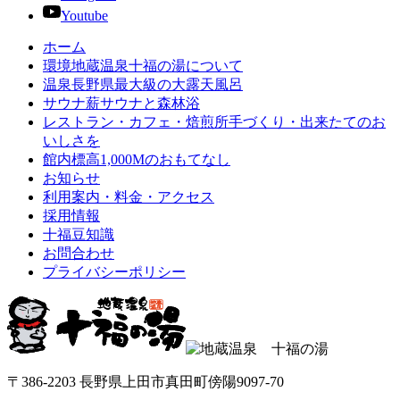
Youtube
ホーム
環境
地蔵温泉十福の湯について
温泉
長野県最大級の大露天風呂
サウナ
薪サウナと森林浴
レストラン・カフェ・焙煎所
手づくり・出来たてのお
いしさを
館内
標高1,000Mのおもてなし
お知らせ
利用案内・料金・アクセス
採用情報
十福豆知識
お問合わせ
プライバシーポリシー
〒386-2203 長野県上田市真田町傍陽9097-70