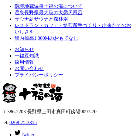
環境
地蔵温泉十福の湯について
温泉
長野県最大級の大露天風呂
サウナ
薪サウナと森林浴
レストラン・カフェ・焙煎所
手づくり・出来たてのお
いしさを
館内
標高1,000Mのおもてなし
お知らせ
十福豆知識
採用情報
お問い合わせ
プライバシーポリシー
〒386-2203 長野県上田市真田町傍陽9097-70
tel.
0268-75-3855
Twitter