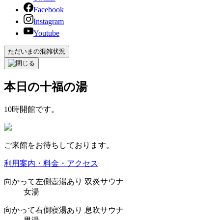
Facebook
Instagram
Youtube
ただいまの混雑状況
本日の十福の湯
10時開館です。
ご来館をお待ちしております。
利用案内・料金・アクセス
向かって
左側
壺湯あり
双炎サウナ
女湯
向かって
右側
寝湯あり
息吹サウナ