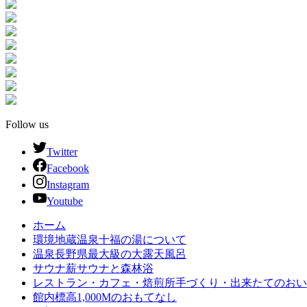
Follow us
Twitter
Facebook
Instagram
Youtube
ホーム
環境
地蔵温泉十福の湯について
温泉
長野県最大級の大露天風呂
サウナ
薪サウナと森林浴
レストラン・カフェ・焙煎所
手づくり・出来たてのおい
館内
標高1,000Mのおもてなし