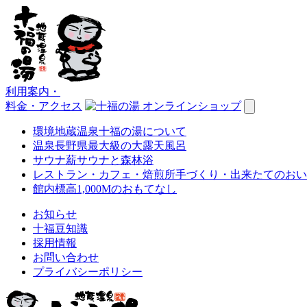
利用案内
・
料金・アクセス
環境
地蔵温泉十福の湯について
温泉
長野県最大級の大露天風呂
サウナ
薪サウナと森林浴
レストラン・カフェ・焙煎所
手づくり・出来たてのおい
館内
標高1,000Mのおもてなし
お知らせ
十福豆知識
採用情報
お問い合わせ
プライバシーポリシー