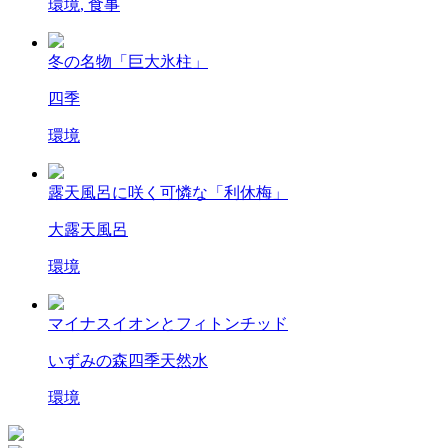
環境
,
食事
冬の名物「巨大氷柱」
四季
環境
露天風呂に咲く可憐な「利休梅」
大露天風呂
環境
マイナスイオンとフィトンチッド
いずみの森
四季
天然水
環境