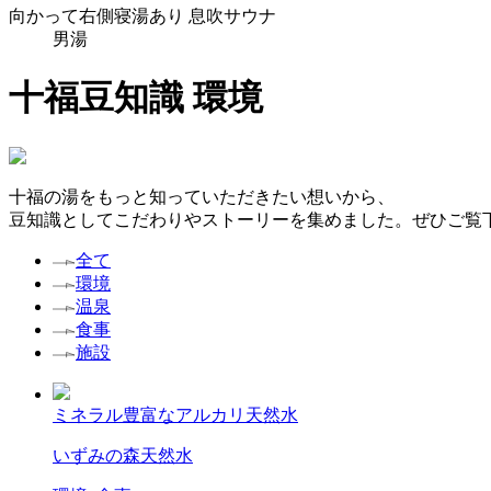
向かって
右側
寝湯あり
息吹サウナ
男湯
十福豆知識
環境
十福の湯をもっと知っていただきたい想いから、
豆知識としてこだわりやストーリーを集めました。ぜひご覧
全て
環境
温泉
食事
施設
ミネラル豊富なアルカリ天然水
いずみの森
天然水