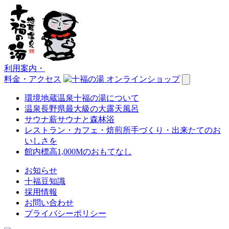
利用案内
・
料金・アクセス
環境
地蔵温泉十福の湯について
温泉
長野県最大級の大露天風呂
サウナ
薪サウナと森林浴
レストラン・カフェ・焙煎所
手づくり・出来たてのお
いしさを
館内
標高1,000Mのおもてなし
お知らせ
十福豆知識
採用情報
お問い合わせ
プライバシーポリシー