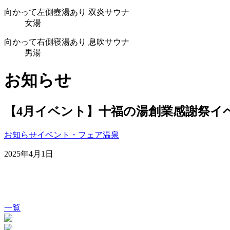
向かって
左側
壺湯あり
双炎サウナ
女湯
向かって
右側
寝湯あり
息吹サウナ
男湯
お知らせ
【4月イベント】十福の湯創業感謝祭イ
お知らせ
イベント・フェア
温泉
2025年4月1日
一覧