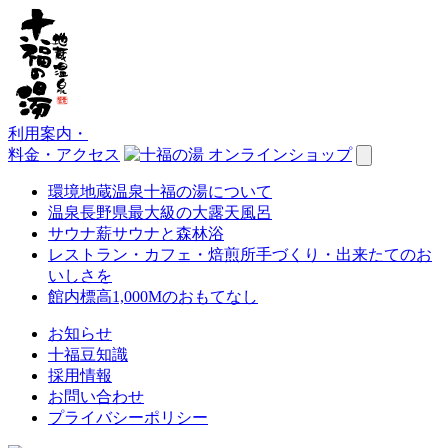
利用案内
・
料金・アクセス
環境
地蔵温泉十福の湯について
温泉
長野県最大級の大露天風呂
サウナ
薪サウナと森林浴
レストラン・カフェ・焙煎所
手づくり・出来たてのお
いしさを
館内
標高1,000Mのおもてなし
お知らせ
十福豆知識
採用情報
お問い合わせ
プライバシーポリシー